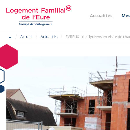
Actualités
Mes
←
Accueil
Actualités
EVREUX - des lycéens en visite de cha